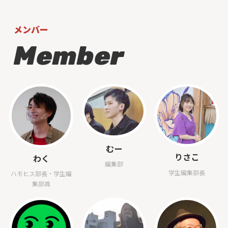
メンバー
Member
むー
りさこ
わく
編集部
学生編集部長
ハモヒス部長・学生編
集部員