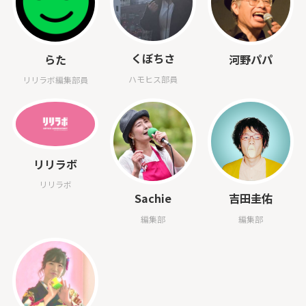
くぼちさ
らた
河野パパ
ハモヒス部員
リリラボ編集部員
リリラボ
リリラボ
Sachie
吉田圭佑
編集部
編集部