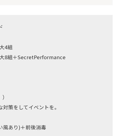
ド
最大4組
8組＋SecretPerformance
。）
な対策をしてイベントを。
い風あり)＋前後消毒