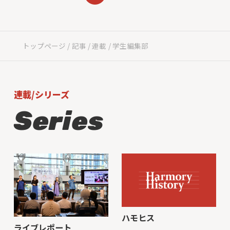
トップページ
記事
連載
学生編集部
連載/シリーズ
Series
わ
ハモヒス
ライブレポート