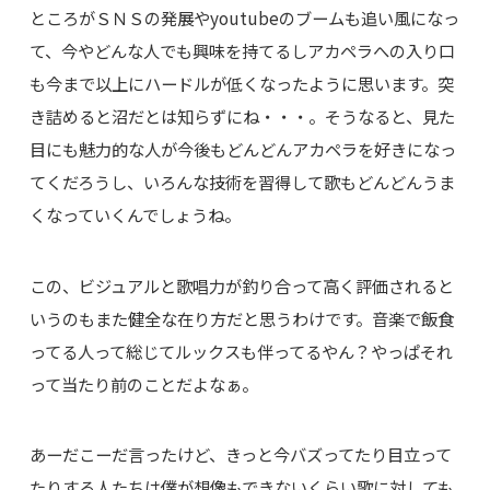
ところがＳＮＳの発展やyoutubeのブームも追い風になっ
て、今やどんな人でも興味を持てるしアカペラへの入り口
も今まで以上にハードルが低くなったように思います。突
き詰めると沼だとは知らずにね・・・。そうなると、見た
目にも魅力的な人が今後もどんどんアカペラを好きになっ
てくだろうし、いろんな技術を習得して歌もどんどんうま
くなっていくんでしょうね。
この、ビジュアルと歌唱力が釣り合って高く評価されると
いうのもまた健全な在り方だと思うわけです。音楽で飯食
ってる人って総じてルックスも伴ってるやん？やっぱそれ
って当たり前のことだよなぁ。
あーだこーだ言ったけど、きっと今バズってたり目立って
たりする人たちは僕が想像もできないくらい歌に対しても