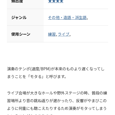
頻出度
★★★★
ジャンル
その他・造語・派生語
,
使用シーン
練習
,
ライブ
,
演奏のテンポ(速度/BPM)が本来のものより遅くなってし
まうことを「モタる」と呼びます。
ライブ会場が大きなホールや野外ステージの時、普段の練
習場所より音の跳ね返りが遅かったり、反響がやまびこの
ように何重にも聴こえたりするため演奏がモタってしまう