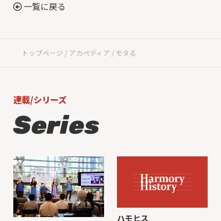
一覧に戻る
トップページ
アカペディア
モタる
連載/シリーズ
Series
わたしの推しハモ
ハモヒス