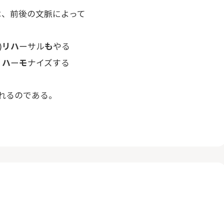
は、前後の文脈によって
)
リハ
ーサル
も
やる
リハ
ー
モ
ナイズする
れるのである。